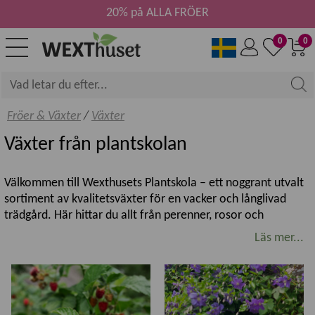
20% på ALLA FRÖER
0
0
Fröer & Växter
/
Växter
Växter från plantskolan
Välkommen till Wexthusets Plantskola – ett noggrant utvalt
sortiment av kvalitetsväxter för en vacker och långlivad
trädgård. Här hittar du allt från perenner, rosor och
klätterväxter till prydnadsbuskar, prydnadsträd samt frukt-
Läs mer...
och bärväxter. Sortimentet varierar under säsongen och
kompletteras löpande med nya sorter och aktuella favoriter.
Kvalitetsväxter för svenska trädgårdar