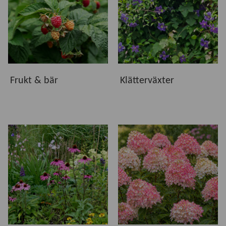
Vi erbjuder växter som är utvalda för att trivas i svenska
odlingsförhållanden. Oavsett om du vill skapa en
blommande rabatt, plantera ett vackert träd, odla egna bär
eller låta klätterväxter rama in uteplatsen finns växter för
både små och stora trädgårdar. Hos oss hittar du växter
som ger glädje, blomning och grönska under många år.
Frukt & bär
Klätterväxter
Kvalitet från vår plantskola
Våra växter kommer både från vår egen odling och från
ledande växtleverantörer. Gemensamt är att de håller hög
kvalitet och är noggrant utvalda för att etablera sig väl och
utvecklas i svenska trädgårdar. I produktinformationen
hittar du råd om växtplats, härdighet, plantering och skötsel
för respektive växt.
Hitta rätt växter för din trädgård
Utforska våra underkategorier och upptäck växter som