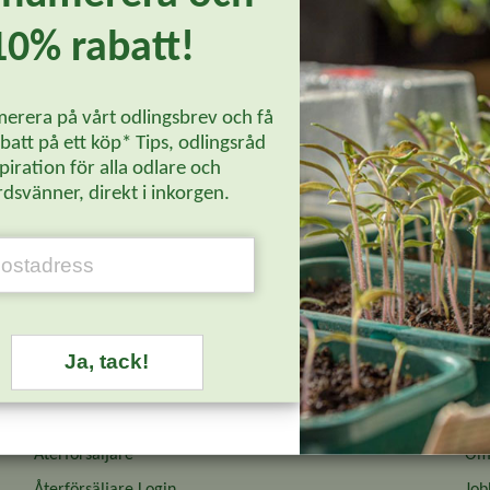
10% rabatt!
erera på vårt odlingsbrev och få
att på ett köp* Tips, odlingsråd
piration för alla odlare och
dsvänner, direkt i inkorgen.
Ja, tack!
Återförsäljare
Om 
Återförsäljare Login
Job