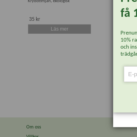
Kryddtimjan, ekologisk
få 
35 kr
Läs mer
Prenum
10% rab
och ins
trädgår
Om oss
Villkor