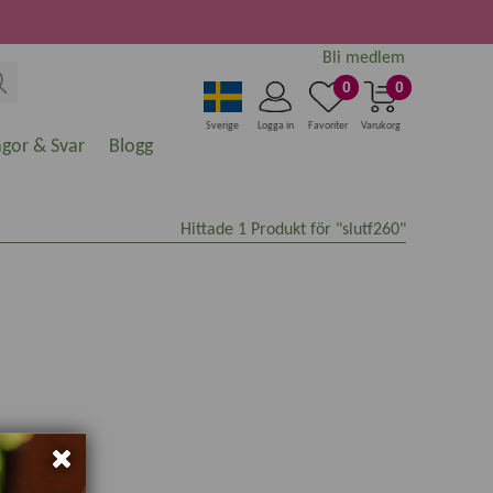
Bli medlem
0
0
Sverige
Logga in
Favoriter
Varukorg
ågor & Svar
Blogg
Hittade
1
Produkt för "slutf260"