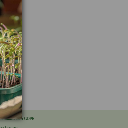
cookies och GDPR
ba hos oss