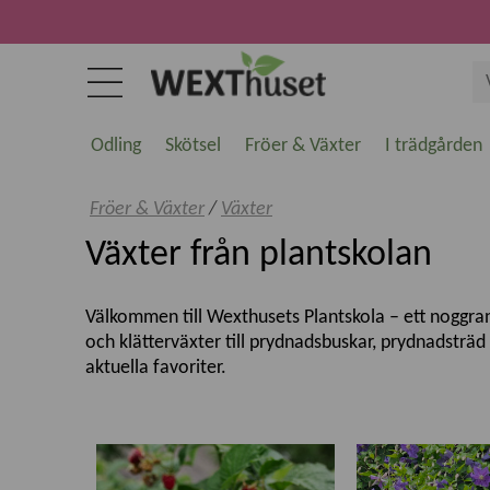
Odling
Skötsel
Fröer & Växter
I trädgården
Fröer & Växter
/
Växter
Växter från plantskolan
Välkommen till Wexthusets Plantskola – ett noggrant 
och klätterväxter till prydnadsbuskar, prydnadsträ
aktuella favoriter.
Kvalitetsväxter för svenska trädgårdar
Vi erbjuder växter som är utvalda för att trivas i 