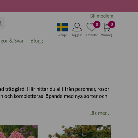
Bli medlem
0
0
Sverige
Logga in
Favoriter
Varukorg
ågor & Svar
Blogg
 trädgård. Här hittar du allt från perenner, rosor
ngen och kompletteras löpande med nya sorter och
Läs mer...
nde rabatt, plantera ett vackert träd, odla egna