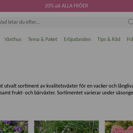
20% på ALLA FRÖER
Växthus
Tema & Paket
Erbjudanden
Tips & Råd
Fr
utvalt sortiment av kvalitetsväxter för en vacker och långlivad
d samt frukt- och bärväxter. Sortimentet varierar under säso
svenska odlingsförhållanden. Oavsett om du vill skapa en blomma