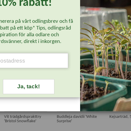
10% rabatt!
erera på vårt odlingsbrev och få
att på ett köp* Tips, odlingsråd
piration för alla odlare och
dsvänner, direkt i inkorgen.
UTVALT
UTVALT
Ja, tack!
Vit trädgårdsprakttry
Buddleja davidii 'White
Kejsarträd, 
'Bristol Snowflake'
Surprise'