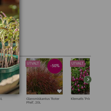
UTVALT
UTVALT
-50%
-50%
-50%
5L
Glansmiskantus 'Roter
Klematis 'Princess Diana'
Pfeil', 20L