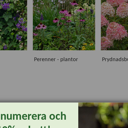
ns växter för både små och stora trädgårdar. Hos oss hittar du
rån ledande växtleverantörer. Gemensamt är att de håller hög 
tinformationen hittar du råd om växtplats, härdighet, planterin
Perenner - plantor
Prydnadsb
om passar just dina önskemål och odlingsförutsättningar. Oav
t skapa en trädgård att trivas i – säsong efter säsong.
enumerera och