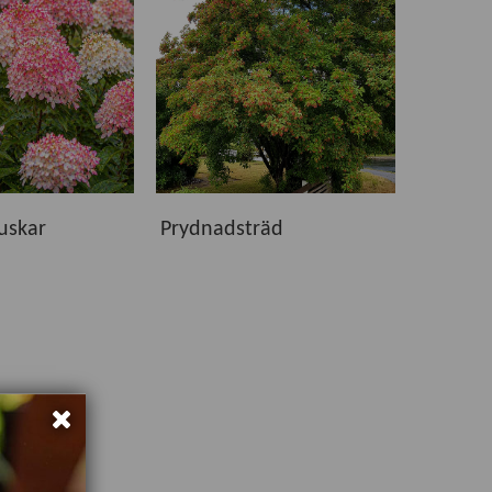
 växter som ger glädje, blomning och grönska under
kvalitet och är noggrant utvalda för att etablera
g och skötsel för respektive växt.
uskar
Prydnadsträd
sett om du söker blomning, grönska, skörd eller