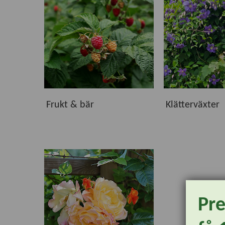
bär eller låta klätterväxter rama in uteplatsen fin
många år.
Kvalitet från vår plantskola
Våra växter kommer både från vår egen odling och f
sig väl och utvecklas i svenska trädgårdar. I produk
Hitta rätt växter för din trädgård
Frukt & bär
Klätterväxter
Utforska våra underkategorier och upptäck växter s
vackra blickfång hjälper vårt breda sortiment dig at
Pr