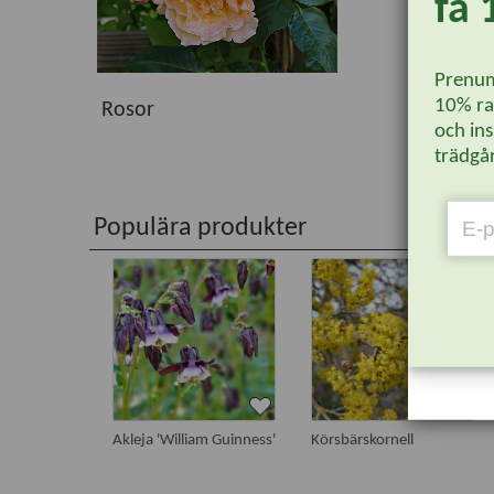
få 
Prenum
10% rab
Rosor
och ins
trädgår
Populära produkter
Akleja 'William Guinness'
Körsbärskornell