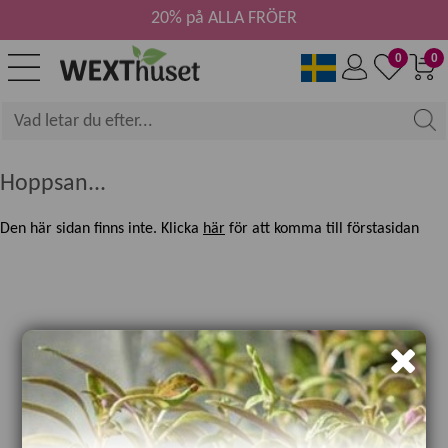
20% på ALLA FRÖER
0
0
Hoppsan...
Den här sidan finns inte. Klicka
här
för att komma till förstasidan