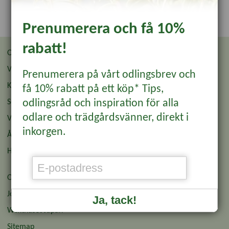
Prenumerera och få 10%
rabatt!
Om oss
Återförsäljare
Villkor
Återförsäljare Login
Prenumerera på vårt odlingsbrev och
Kontakt & Butik
Odlingsbrev
få 10% rabatt på ett köp* Tips,
odlingsråd och inspiration för alla
Sommarbutiken
Wexthuset Garden Club
odlare och trädgårdsvänner, direkt i
Vanliga frågor
Affiliate
inkorgen.
Ångra köp
Pressinformation
Hållbarhet & Miljö
Presentkort
Om cookies och GDPR
Jobba hos oss
Ja, tack!
Wexthuset Japan
Sitemap