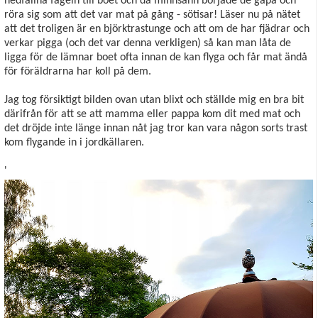
nedfallna fågeln till boet och då minnsann började de gapa och
röra sig som att det var mat på gång - sötisar! Läser nu på nätet
att det troligen är en björktrastunge och att om de har fjädrar och
verkar pigga (och det var denna verkligen) så kan man låta de
ligga för de lämnar boet ofta innan de kan flyga och får mat ändå
för föräldrarna har koll på dem.
Jag tog försiktigt bilden ovan utan blixt och ställde mig en bra bit
därifrån för att se att mamma eller pappa kom dit med mat och
det dröjde inte länge innan nåt jag tror kan vara någon sorts trast
kom flygande in i jordkällaren.
'