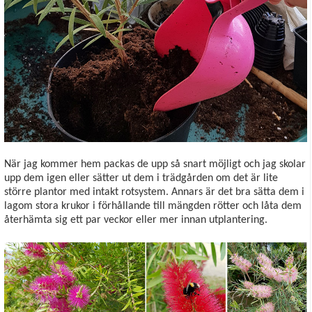
När jag kommer hem packas de upp så snart möjligt och jag skolar
upp dem igen eller sätter ut dem i trädgården om det är lite
större plantor med intakt rotsystem. Annars är det bra sätta dem i
lagom stora krukor i förhållande till mängden rötter och låta dem
återhämta sig ett par veckor eller mer innan utplantering.