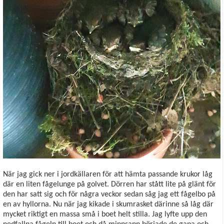
När jag gick ner i jordkällaren för att hämta passande krukor låg
där en liten fågelunge på golvet. Dörren har stått lite på glänt för
den har satt sig och för några veckor sedan såg jag ett fågelbo på
en av hyllorna. Nu när jag kikade i skumrasket därinne så låg där
mycket riktigt en massa små i boet helt stilla. Jag lyfte upp den