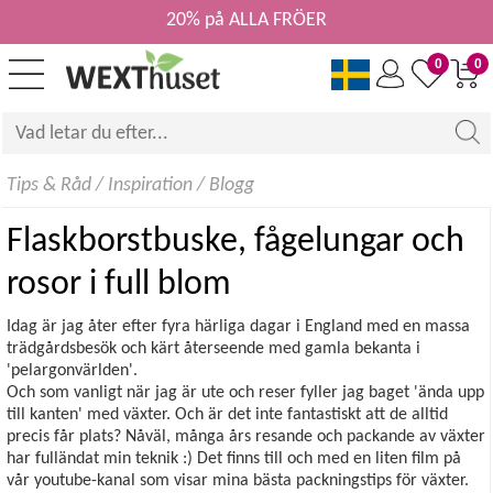
20% på ALLA FRÖER
0
0
Tips & Råd
/
Inspiration
/
Blogg
Flaskborstbuske, fågelungar och
rosor i full blom
Idag är jag åter efter fyra härliga dagar i England med en massa
trädgårdsbesök och kärt återseende med gamla bekanta i
'pelargonvärlden'.
Och som vanligt när jag är ute och reser fyller jag baget 'ända upp
till kanten' med växter. Och är det inte fantastiskt att de alltid
precis får plats? Nåväl, många års resande och packande av växter
har fulländat min teknik :) Det finns till och med en liten film på
vår youtube-kanal som visar mina bästa packningstips för växter.