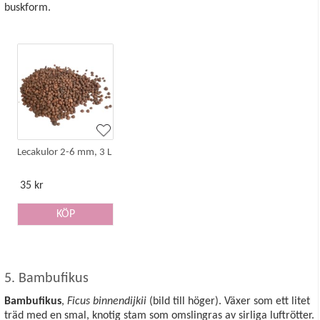
buskform.
Lecakulor 2-6 mm, 3 L
35 kr
KÖP
5. Bambufikus
Bambufikus
,
Ficus binnendijkii
(bild till höger). Växer som ett litet
träd med en smal, knotig stam som omslingras av sirliga luftrötter.