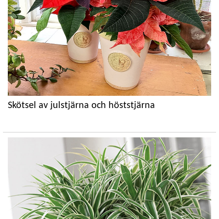
Skötsel av julstjärna och höststjärna