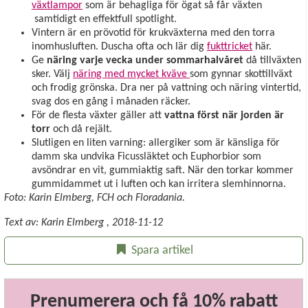
växtlampor
som är behagliga för ögat så får växten
samtidigt en effektfull spotlight.
Vintern är en prövotid för krukväxterna med den torra
inomhusluften. Duscha ofta och lär dig
fukttricket
här.
Ge
näring varje vecka under sommarhalvåret
då tillväxten
sker. Välj
näring med mycket kväve
som gynnar skottillväxt
och frodig grönska. Dra ner på vattning och näring vintertid,
svag dos en gång i månaden räcker.
För de flesta växter gäller att
vattna först när jorden är
torr
och då rejält.
Slutligen en liten varning: allergiker som är känsliga för
damm ska undvika Ficussläktet och Euphorbior som
avsöndrar en vit, gummiaktig saft. När den torkar kommer
gummidammet ut i luften och kan irritera slemhinnorna.
Foto: Karin Elmberg, FCH och Floradania.
Text av:
Karin Elmberg
,
2018-11-12
Spara artikel
Prenumerera och få 10% rabatt