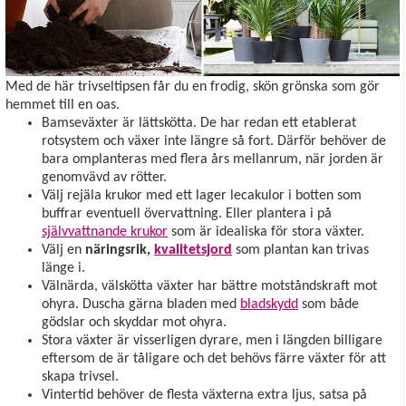
Med de här trivseltipsen får du en frodig, skön grönska som gör
hemmet till en oas.
Bamseväxter är lättskötta. De har redan ett etablerat
rotsystem och växer inte längre så fort. Därför behöver de
bara omplanteras med flera års mellanrum, när jorden är
genomvävd av rötter.
Välj rejäla krukor med ett lager lecakulor i botten som
buffrar eventuell övervattning. Eller plantera i på
självvattnande krukor
som är idealiska för stora växter.
Välj en
näringsrik,
kvalitetsjord
som plantan kan trivas
länge i.
Välnärda, välskötta växter har bättre motståndskraft mot
ohyra. Duscha gärna bladen med
bladskydd
som både
gödslar och skyddar mot ohyra.
Stora växter är visserligen dyrare, men i längden billigare
eftersom de är tåligare och det behövs färre växter för att
skapa trivsel.
Vintertid behöver de flesta växterna extra ljus, satsa på