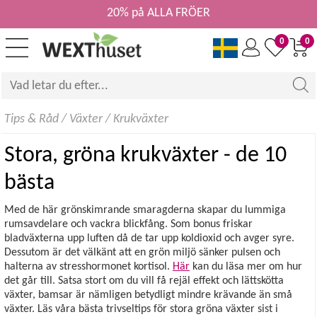
20% på ALLA FRÖER
0
0
Tips & Råd
/
Växter
/
Krukväxter
Stora, gröna krukväxter - de 10
bästa
Med de här grönskimrande smaragderna skapar du lummiga
rumsavdelare och vackra blickfång. Som bonus friskar
bladväxterna upp luften då de tar upp koldioxid och avger syre.
Dessutom är det välkänt att en grön miljö sänker pulsen och
halterna av stresshormonet kortisol.
Här
kan du läsa mer om hur
det går till. Satsa stort om du vill få rejäl effekt och lättskötta
växter, bamsar är nämligen betydligt mindre krävande än små
växter. Läs våra bästa trivseltips för stora gröna växter sist i