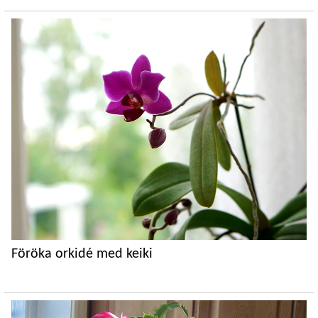
Föröka orkidé med keiki