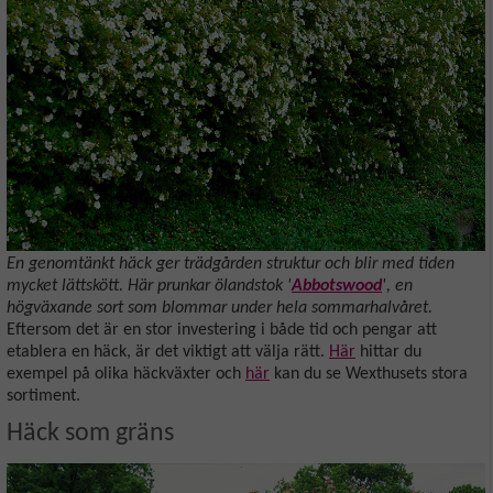
En genomtänkt häck ger trädgården struktur och blir med tiden
mycket lättskött. Här prunkar ölandstok '
Abbotswood
', en
högväxande sort som blommar under hela sommarhalvåret.
Eftersom det är en stor investering i både tid och pengar att
etablera en häck, är det viktigt att välja rätt.
Här
hittar du
exempel på olika häckväxter och
här
kan du se Wexthusets stora
sortiment.
Häck som gräns