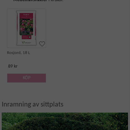
Medelhavsväxter
i krukor.
Rosjord, 18 L
89 kr
KÖP
Inramning av sittplats