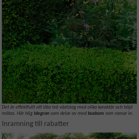
Det är effektfullt att låta två växtslag med olika karaktär och höjd
mötas. Här hög
idegran
som delar av med
buxbom
som ramar in.
Inramning till rabatter