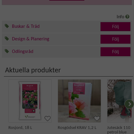
Info
Buskar & Träd
Följ
Design & Planering
Följ
Odlingsråd
Följ
Aktuella produkter
Rosjord, 18 L
Rosgödsel KRAV 1,2 L
Jutesäck 110 x
petrol blue