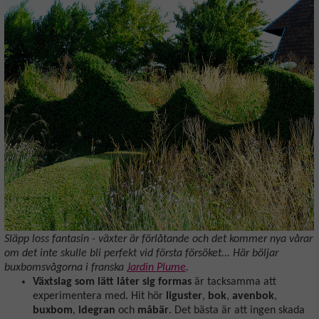
Släpp loss fantasin - växter är förlåtande och det kommer nya vårar
om det inte skulle bli perfekt vid första försöket... Här böljar
buxbomsvågorna i franska
Jardin Plume
.
Växtslag som lätt låter sig formas
är tacksamma att
experimentera med. Hit hör
liguster
,
bok
,
avenbok
,
buxbom
,
idegran
och
måbär
. Det bästa är att ingen skada