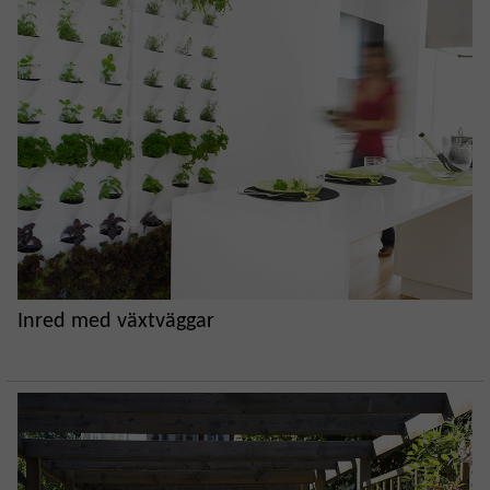
Inred med växtväggar