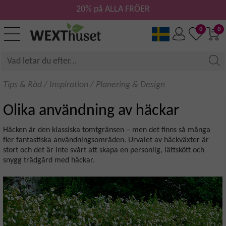
20% på ALLA FRÖER
0
0
Tips & Råd
/
Inspiration
/
Planering & Design
Olika användning av häckar
Häcken är den klassiska tomtgränsen – men det finns så många
fler fantastiska användningsområden. Urvalet av häckväxter är
stort och det är inte svårt att skapa en personlig, lättskött och
snygg trädgård med häckar.