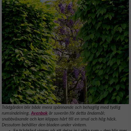
Trädgården blir både mera spännande och behaglig med tydlig
rumsindelning.
Avenbok
är suverän för detta ändamål;
snabbväxande och kan klippas hårt till en smal och hög häck.
Dessutom behåller den bladen under vintern.