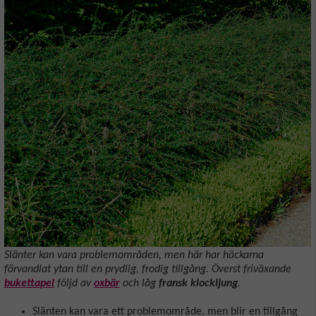
Slänter kan vara problemområden, men här har häckarna
förvandlat ytan till en prydlig, frodig tillgång. Överst friväxande
bukettapel
följd av
oxbär
och låg
fransk klockljung
.
Slänten kan vara ett problemområde, men blir en tillgång