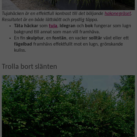
Tujahäcken är en effektfull kontrast till det böljande
hakonegräset
.
Resultatet är en både lättskött och prydlig täppa.
Täta häckar
som
tuja
,
idegran
och
bok
fungerar som lugn
bakgrund till annat som man vill framhäva.
En fin
skulptur
, en
fontän
, en vacker
solitär
växt eller ett
fågelbad
framhävs effektfullt mot en lugn, grönskande
kuliss.
Trolla bort slänten