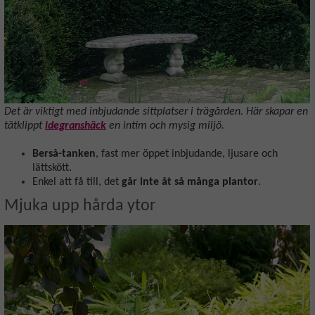
Det är viktigt med inbjudande sittplatser i trägården. Här skapar en
tätklippt
idegranshäck
en intim och mysig miljö.
Berså-tanken
, fast mer öppet inbjudande, ljusare och
lättskött.
Enkel att få till, det
går inte åt så många plantor
.
Mjuka upp hårda ytor