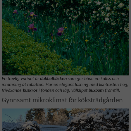
En trevlig variant är
dubbelhäcken
som ger både en kuliss och
inramning åt rabatten. Här en elegant lösning med kontraster: hög,
friväxande
buskros
i fonden och låg, välklippt
buxbom
framtill.
Gynnsamt mikroklimat för köksträdgården