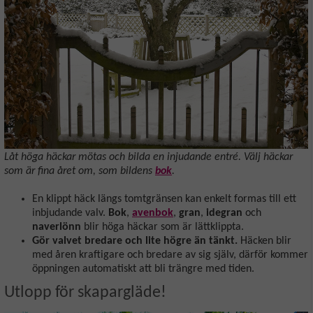
Låt höga häckar mötas och bilda en injudande entré. Välj häckar
som är fina året om, som bildens
bok
.
En klippt häck längs tomtgränsen kan enkelt formas till ett
inbjudande valv.
Bok
,
avenbok
,
gran
,
idegran
och
naverlönn
blir höga häckar som är lättklippta.
Gör valvet bredare och lite högre än tänkt.
Häcken blir
med åren kraftigare och bredare av sig själv, därför kommer
öppningen automatiskt att bli trängre med tiden.
Utlopp för skapargläde!