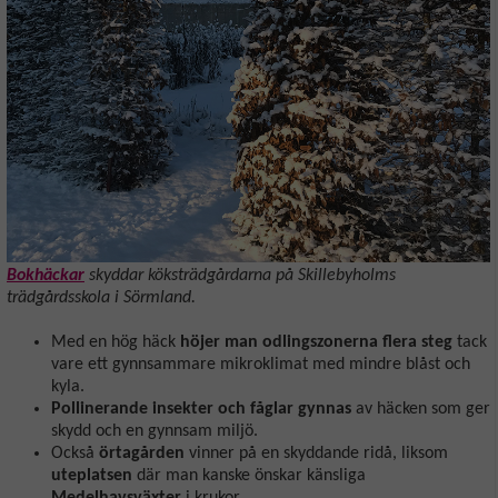
Bokhäckar
skyddar köksträdgårdarna på Skillebyholms
trädgårdsskola i Sörmland.
Med en hög häck
höjer man odlingszonerna flera steg
tack
vare ett gynnsammare mikroklimat med mindre blåst och
kyla.
Pollinerande insekter och fåglar gynnas
av häcken som ger
skydd och en gynnsam miljö.
Också
örtagården
vinner på en skyddande ridå, liksom
uteplatsen
där man kanske önskar känsliga