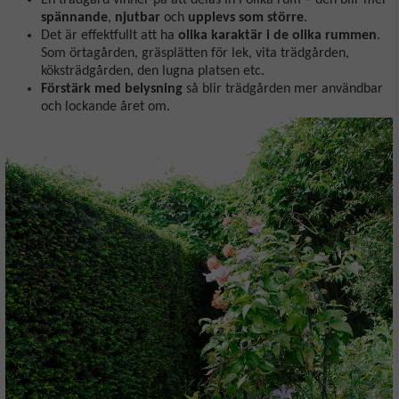
En trädgård vinner på att delas in i olika rum – den blir mer
spännande
,
njutbar
och
upplevs som större
.
Det är effektfullt att ha
olika karaktär i de olika rummen
.
Som örtagården, gräsplätten för lek, vita trädgården,
köksträdgården, den lugna platsen etc.
Förstärk med belysning
så blir trädgården mer användbar
och lockande året om.