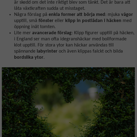
är skedd om det inte riktigt blev som tänkt. Det är bara att
låta växtkraften sudda ut misstaget.
Några förslag på
enkla former att börja med
: mjuka
vågor
upptill, små
fönster
eller
klipp in postlådan i häcken
med
öppning inåt tomten.
Lite mer
avancerade förslag
: Klipp figurer upptill på häcken,
i England ser man ofta idegranshäckar med bollformade
klot upptill. För stora ytor kan häckar användas till
spännande
labyrinter
och även klippas falckt och bilda
bordslika ytor
.