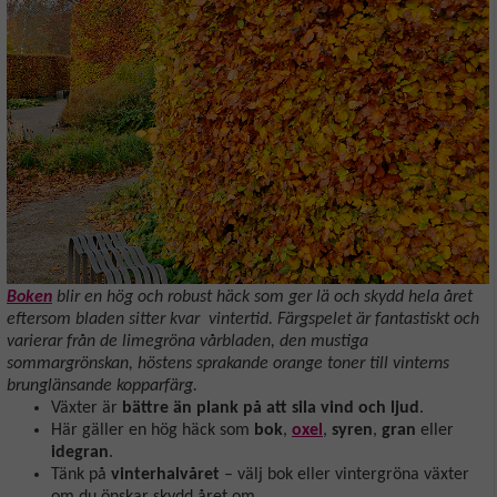
Boken
blir en hög och robust häck som ger lä och skydd hela året
eftersom bladen sitter kvar vintertid. Färgspelet är fantastiskt och
varierar från de limegröna vårbladen, den mustiga
sommargrönskan, höstens sprakande orange toner till vinterns
brunglänsande kopparfärg.
Växter är
bättre än plank på att sila vind och ljud
.
Här gäller en hög häck som
bok
,
oxel
,
syren
,
gran
eller
idegran
.
Tänk på
vinterhalvåret
– välj bok eller vintergröna växter
om du önskar skydd året om.