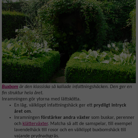
Buxbom
är den klassiska så kallade infattningshäcken. Den ger en
fin struktur hela året.
Inramningen gör ytorna med lättskötta.
En låg, välklippt infattningshäck ger ett
prydligt intryck
året om
.
Inramningen
förstärker andra växter
som buskar, perenner
och
klätterväxter
. Matcha så att de samspelar, till exempel
lavendelhäck till rosor och en välklippt buxbomshäck till
vajande prydnadsgräs.