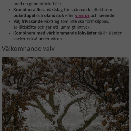
med en genomtänkt häck.
Kombinera flera växtslag
för spännande effekt som
bukettapel
och
ölandstok
eller
vresros
och
lavendel
.
Välj friväxande
växtslag som inte ska formklippas,
är lättskötta och ger ett lummigt intryck.
Kombinera med vårblommande lökväxter
så är slänten
vacker också under våren.
Välkomnande valv