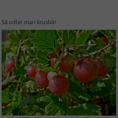
Så odlar man krusbär