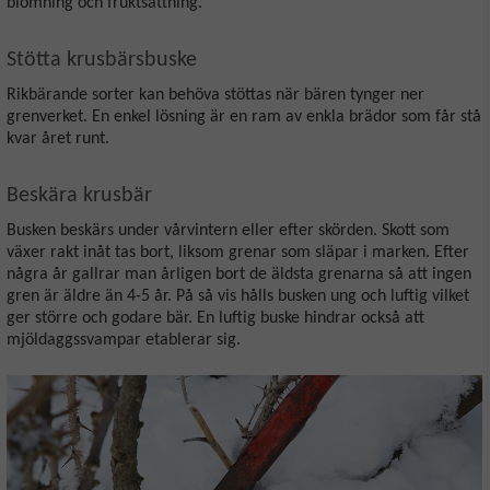
blomning och fruktsättning.
Stötta krusbärsbuske
Rikbärande sorter kan behöva stöttas när bären tynger ner
grenverket. En enkel lösning är en ram av enkla brädor som får stå
kvar året runt.
Beskära krusbär
Busken beskärs under vårvintern eller efter skörden. Skott som
växer rakt inåt tas bort, liksom grenar som släpar i marken. Efter
några år gallrar man årligen bort de äldsta grenarna så att ingen
gren är äldre än 4-5 år. På så vis hålls busken ung och luftig vilket
ger större och godare bär. En luftig buske hindrar också att
mjöldaggssvampar etablerar sig.