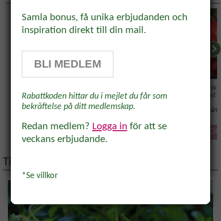
Prenumerera och få 10%
rabatt!
Samla bonus, få unika erbjudanden och
UTVALT
inspiration direkt till din mail.
Prenumerera på vårt odlingsbrev och
få 10% rabatt på ett köp* Tips,
BLI MEDLEM
odlingsråd och inspiration för alla
odlare och trädgårdsvänner, direkt i
Körsbärskornell
Buskstöd, grönt
Hybridrosenkv
'Crimson and G
Rabattkoden hittar du i mejlet du får som
inkorgen.
bekräftelse på ditt medlemskap.
329 
329 kr
595 kr
164.50
Redan medlem?
Logga in
för att se
KÖP
KÖP
KÖP
veckans erbjudande.
Tips på artiklar
Ja, tack!
*Se villkor