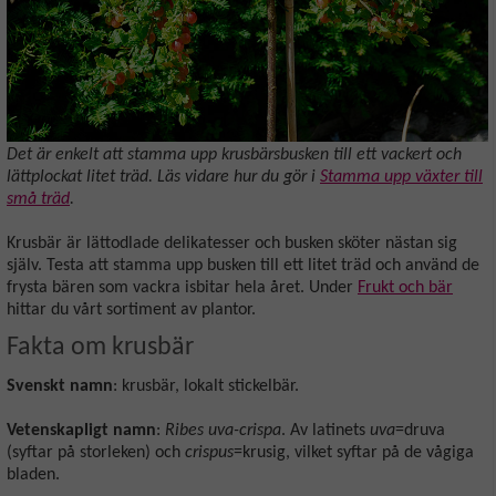
Det är enkelt att stamma upp krusbärsbusken till ett vackert och
lättplockat litet träd. Läs vidare hur du gör i
Stamma upp växter till
små träd
.
Krusbär är lättodlade delikatesser och busken sköter nästan sig
själv. Testa att stamma upp busken till ett litet träd och använd de
frysta bären som vackra isbitar hela året. Under
Frukt och bär
hittar du vårt sortiment av plantor.
Fakta om krusbär
Svenskt namn
: krusbär, lokalt stickelbär.
Vetenskapligt namn
:
Ribes uva-crispa
. Av latinets
uva
=druva
(syftar på storleken) och
crispus
=krusig, vilket syftar på de vågiga
bladen.