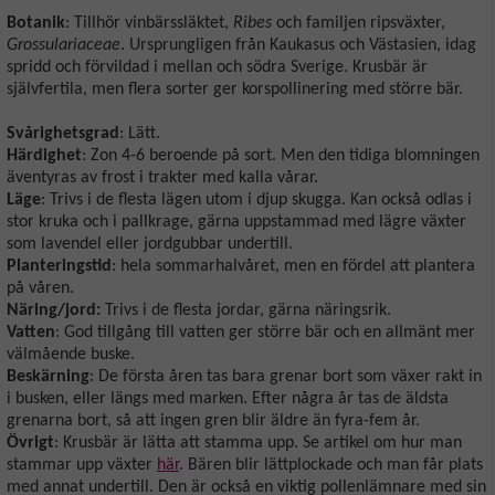
Botanik
: Tillhör vinbärssläktet,
Ribes
och familjen ripsväxter,
Grossulariaceae
. Ursprungligen från Kaukasus och Västasien, idag
spridd och förvildad i mellan och södra Sverige. Krusbär är
självfertila, men flera sorter ger korspollinering med större bär.
Svårighetsgrad
: Lätt.
Härdighet
: Zon 4-6 beroende på sort. Men den tidiga blomningen
äventyras av frost i trakter med kalla vårar.
Läge
: Trivs i de flesta lägen utom i djup skugga. Kan också odlas i
stor kruka och i pallkrage, gärna uppstammad med lägre växter
som lavendel eller jordgubbar undertill.
Planteringstid
: hela sommarhalvåret, men en fördel att plantera
på våren.
Näring/jord:
Trivs i de flesta jordar, gärna näringsrik.
Vatten
: God tillgång till vatten ger större bär och en allmänt mer
välmående buske.
Beskärning
: De första åren tas bara grenar bort som växer rakt in
i busken, eller längs med marken. Efter några år tas de äldsta
grenarna bort, så att ingen gren blir äldre än fyra-fem år.
Övrigt
: Krusbär är lätta att stamma upp. Se artikel om hur man
stammar upp växter
här
. Bären blir lättplockade och man får plats
med annat undertill. Den är också en viktig pollenlämnare med sin