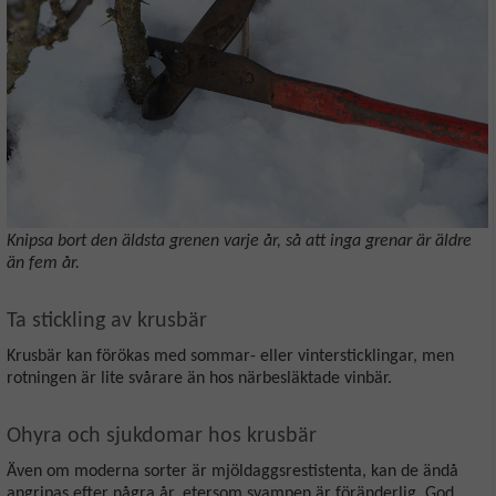
Knipsa bort den äldsta grenen varje år, så att inga grenar är äldre
än fem år.
Ta stickling av krusbär
Krusbär kan förökas med sommar- eller vintersticklingar, men
rotningen är lite svårare än hos närbesläktade vinbär.
Ohyra och sjukdomar hos krusbär
Även om moderna sorter är mjöldaggsrestistenta, kan de ändå
angripas efter några år, etersom svampen är föränderlig. God