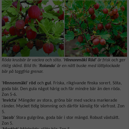
Röda krusbär är vackra och söta. '
Hinnonmäki Röd'
är frisk och ger
riklig skörd. Bild th: '
Rolanda
' är en nätt buske med lättplockade
bär på taggfria grenar.
'
Hinnonmäki
'
röd
och
gul
. Friska, rikgivande finska sorert. Söta,
goda bär. Den gula något hårig och får mindre bär än den röda.
Zon 5-6.
'
Invicta
' Mängder av stora, gröna bär med vackra markerade
ränder. Mycket tidig blomning och därför känslig för vårfrost. Zon
5.
'
Jacob
' Stora gulgröna, goda bär i stor mängd. Robust växtsätt.
Zon 5.