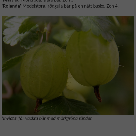
'
Martlet
' Mörkröda, släta bär. Zon 5.
'
Rolanda'
Medelstora, rödgula bär på en nätt buske. Zon 4.
'Invicta' får vackra bär med mörkgröna ränder.