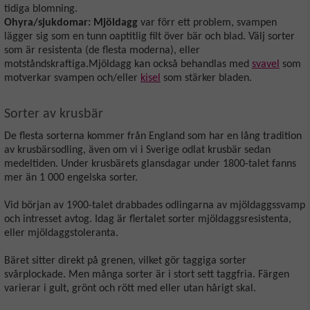
tidiga blomning.
Ohyra/sjukdomar: Mjöldagg
var förr ett problem, svampen
lägger sig som en tunn oaptitlig filt över bär och blad. Välj sorter
som är resistenta (de flesta moderna), eller
motståndskraftiga.Mjöldagg kan också behandlas med
svavel
som
motverkar svampen och/eller
kisel
som stärker bladen.
Sorter av krusbär
De flesta sorterna kommer från England som har en lång tradition
av krusbärsodling, även om vi i Sverige odlat krusbär sedan
medeltiden. Under krusbärets glansdagar under 1800-talet fanns
mer än 1 000 engelska sorter.
Vid början av 1900-talet drabbades odlingarna av mjöldaggssvamp
och intresset avtog. Idag är flertalet sorter mjöldaggsresistenta,
eller mjöldaggstoleranta.
Bäret sitter direkt på grenen, vilket gör taggiga sorter
svårplockade. Men många sorter är i stort sett taggfria. Färgen
varierar i gult, grönt och rött med eller utan hårigt skal.