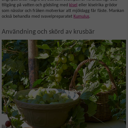
tillgång på vatten och gödsling med
kisel
eller kiselrika grödor
som nässlor och fräken motverkar att mjöldagg får fäste. Mankan
också behandla med svavelpreparatet
Kumulus
.
Användning och skörd av krusbär