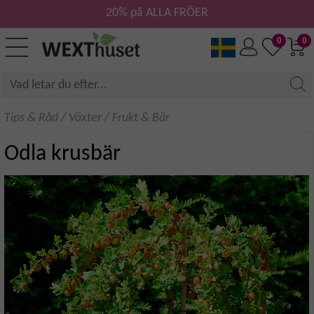
20% på ALLA FRÖER
0
0
Tips & Råd
/
Växter
/
Frukt & Bär
Odla krusbär