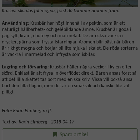
Krusbär skördas fullmogna, först då kommer aromen fram.
Användning
: Krusbär har högt innehåll av pektin, som är ett
naturligt hållbarhets- och gelébildande ämne. Krusbär är goda i
paj, sylt, kräm, chutney och marmelad. De är också vackra i
drycker, gärna som frysta istärningar. Aromen blir bäst när bären
är riktigt mogna och börjar bli lite mjuka i skalet. De röda sorterna
är vackra i marmelad och infrysta som isbitar.
Lagring och förvaring
: Krusbär håller några veckor i kylen efter
skörd. Enklast är att frysa in överflödet direkt. Bären ansas först så
att det lilla skaftet tas bort med en skalkniv. Vissa vill också ansa
bort den lilla flugan, men det är en smaksak och kanske lite väl
pilligt.
Foto: Karin Elmberg m fl.
Text av:
Karin Elmberg
,
2018-04-17
Spara artikel