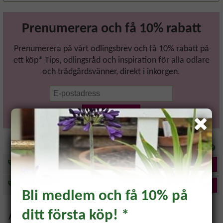
Prenumerera och få 10% rabatt
Prenumerera på vårt odlingsbrev och få 10% rabatt på
ett köp* Tips, odlingsråd och inspiration för alla odlare
och trädgårdsvänner, direkt i inkorgen.
Prenumerera
Info
Frukt & Bär
Följ
Odlingsråd
Följ
Bli medlem och få 10% på
ditt första köp! *
Aktuella produkter