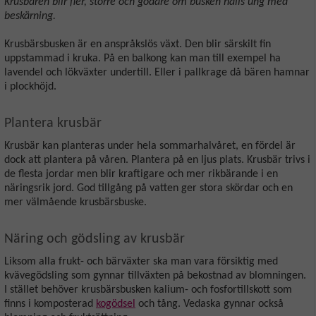
Krusbären blir fler, större och godare om busken hålls ung med
beskärning.
Krusbärsbusken är en anspråkslös växt. Den blir särskilt fin
uppstammad i kruka. På en balkong kan man till exempel ha
lavendel och lökväxter undertill. Eller i pallkrage då bären hamnar
i plockhöjd.
Plantera krusbär
Krusbär kan planteras under hela sommarhalvåret, en fördel är
dock att plantera på våren. Plantera på en ljus plats. Krusbär trivs i
de flesta jordar men blir kraftigare och mer rikbärande i en
näringsrik jord. God tillgång på vatten ger stora skördar och en
mer välmående krusbärsbuske.
Näring och gödsling av krusbär
Liksom alla frukt- och bärväxter ska man vara försiktig med
kvävegödsling som gynnar tillväxten på bekostnad av blomningen.
I stället behöver krusbärsbusken kalium- och fosfortillskott som
finns i komposterad
kogödsel
och tång. Vedaska gynnar också