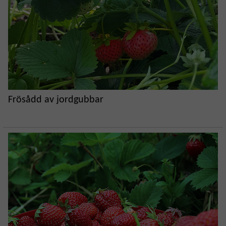
Frösådd av jordgubbar