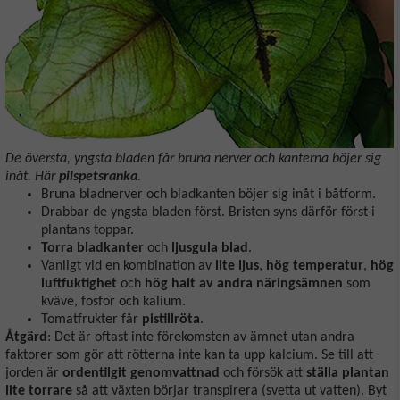
De översta, yngsta bladen får bruna nerver och kanterna böjer sig
inåt. Här
pilspetsranka
.
Bruna bladnerver och bladkanten böjer sig inåt i båtform.
Drabbar de yngsta bladen först. Bristen syns därför först i
plantans toppar.
Torra bladkanter
och
ljusgula blad
.
Vanligt vid en kombination av
lite ljus
,
hög temperatur
,
hög
luftfuktighet
och
hög halt av andra näringsämnen
som
kväve, fosfor och kalium.
Tomatfrukter får
pistillröta
.
Åtgärd
: Det är oftast inte förekomsten av ämnet utan andra
faktorer som gör att rötterna inte kan ta upp kalcium. Se till att
jorden är
ordentilgit genomvattnad
och försök att
ställa plantan
lite torrare
så att växten börjar transpirera (svetta ut vatten). Byt