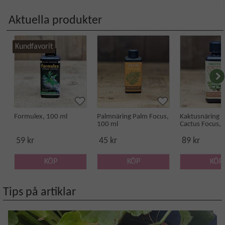
Aktuella produkter
Kundfavorit
Formulex, 100 ml
Palmnäring Palm Focus,
Kaktusnäring O
100 ml
Cactus Focus, 
59 kr
45 kr
89 kr
KÖP
KÖP
KÖP
Tips på artiklar