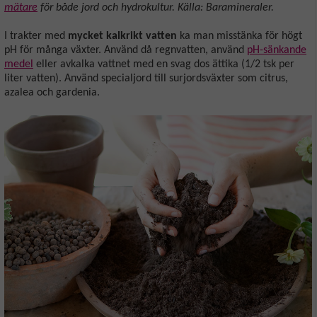
mätare
för både jord och hydrokultur. Källa: Baramineraler.
I trakter med
mycket kalkrikt vatten
ka man misstänka för högt
pH för många växter. Använd då regnvatten, använd
pH-sänkande
medel
eller avkalka vattnet med en svag dos ättika (1/2 tsk per
liter vatten). Använd specialjord till surjordsväxter som citrus,
azalea och gardenia.