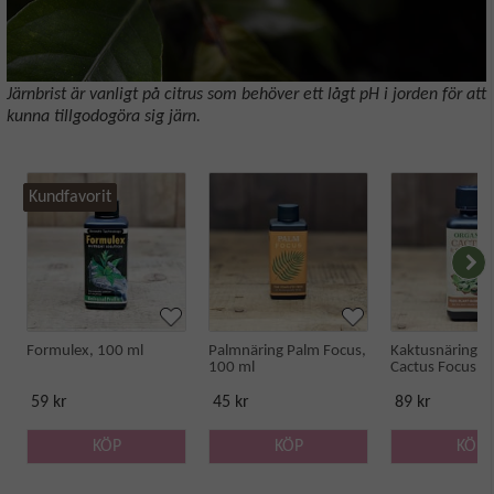
Järnbrist är vanligt på citrus som behöver ett lågt pH i jorden för att
kunna tillgodogöra sig järn.
Kundfavorit
Formulex, 100 ml
Palmnäring Palm Focus,
Kaktusnäring O
100 ml
Cactus Focus, 
59 kr
45 kr
89 kr
KÖP
KÖP
KÖP