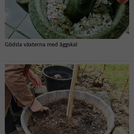
Gödsla växterna med äggskal