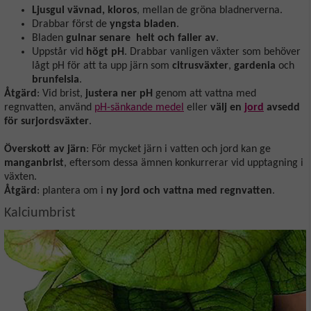
Ljusgul vävnad, kloros
, mellan de gröna bladnerverna.
Drabbar först de
yngsta bladen
.
Bladen
gulnar senare helt och faller av
.
Uppstår vid
högt pH
. Drabbar vanligen växter som behöver
lågt pH för att ta upp järn som
citrusväxter
,
gardenia
och
brunfelsia
.
Åtgärd
: Vid brist,
justera ner pH
genom att vattna med
regnvatten, använd
pH-sänkande medel
eller
välj en
jord
avsedd
för surjordsväxter
.
Överskott av järn
: För mycket järn i vatten och jord kan ge
manganbrist
, eftersom dessa ämnen konkurrerar vid upptagning i
växten.
Åtgärd
: plantera om i
ny jord och vattna med regnvatten
.
Kalciumbrist