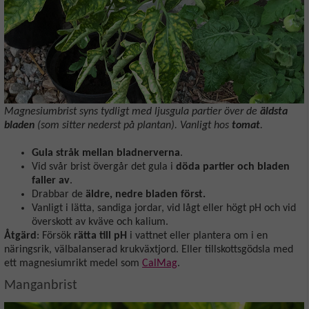
Magnesiumbrist syns tydligt med ljusgula partier över de
äldsta
bladen
(som sitter nederst på plantan). Vanligt hos
tomat
.
Gula stråk mellan bladnerverna
.
Vid svår brist övergår det gula i
döda partier och bladen
faller av
.
Drabbar de
äldre, nedre bladen först.
Vanligt i lätta, sandiga jordar, vid lågt eller högt pH och vid
överskott av kväve och kalium.
Åtgärd
: Försök
rätta till pH
i vattnet eller plantera om i en
näringsrik, välbalanserad krukväxtjord. Eller tillskottsgödsla med
ett magnesiumrikt medel som
CalMag
.
Manganbrist