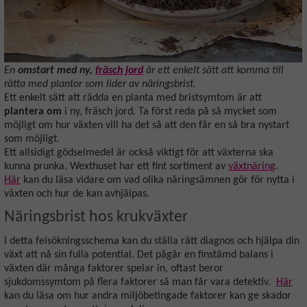
En
omstart med ny,
fräsch jord
är ett enkelt sätt att komma till
rätta med plantor som lider av näringsbrist.
Ett enkelt sätt att rädda en planta med bristsymtom är att
plantera om
i ny, fräsch jord. Ta först reda på så mycket som
möjligt om hur växten vill ha det så att den får en så bra nystart
som möjligt.
Ett allsidigt gödselmedel är också viktigt för att växterna ska
kunna prunka. Wexthuset har ett fint sortiment av
växtnäring
.
Här
kan du läsa vidare om vad olika näringsämnen gör för nytta i
växten och hur de kan avhjälpas.
Näringsbrist hos krukväxter
I detta felsökningsschema kan du ställa rätt diagnos och hjälpa din
växt att nå sin fulla potential. Det pågår en finstämd balans i
växten där många faktorer spelar in, oftast beror
sjukdomssymtom på flera faktorer så man får vara detektiv.
Här
kan du läsa om hur andra miljöbetingade faktorer kan ge skador