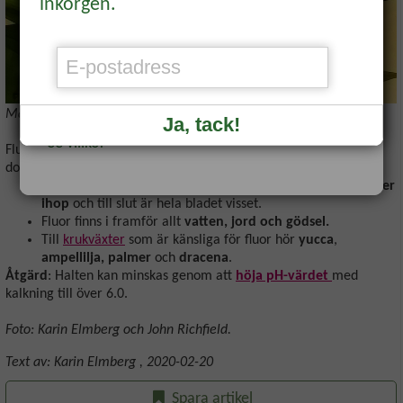
inkorgen.
bekräftelse på ditt medlemskap.
Redan medlem?
Logga in
för att se
veckans erbjudande.
Många
palmer
är känsliga för höga fluorvärden.
Ja, tack!
*Se villkor
Fluor är ett så kallat mikronäringsämne som är skadligt i för hög
dos.
Bladen får
torra, bruna bladkanter som efterhand smälter
ihop
och till slut är hela bladet visset.
Fluor finns i framför allt
vatten, jord och gödsel.
Till
krukväxter
som är känsliga för fluor hör
yucca
,
ampellilja, palmer
och
dracena
.
Åtgärd
: Halten kan minskas genom att
höja pH-värdet
med
kalkning till över 6.0.
Foto: Karin Elmberg och John Richfield.
Text av:
Karin Elmberg
,
2020-02-20
Spara artikel