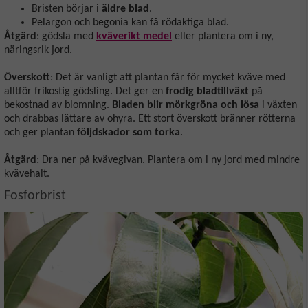
Bristen börjar i
äldre blad
.
Pelargon och begonia kan få rödaktiga blad.
Åtgärd
: gödsla med
kväverikt medel
eller plantera om i ny,
näringsrik jord.
Överskott
: Det är vanligt att plantan får för mycket kväve med
alltför frikostig gödsling. Det ger en
frodig bladtillväxt
på
bekostnad av blomning.
Bladen blir mörkgröna och lösa
i växten
och drabbas lättare av ohyra. Ett stort överskott bränner rötterna
och ger plantan
följdskador som torka
.
Åtgärd
: Dra ner på kvävegivan. Plantera om i ny jord med mindre
kvävehalt.
Fosforbrist