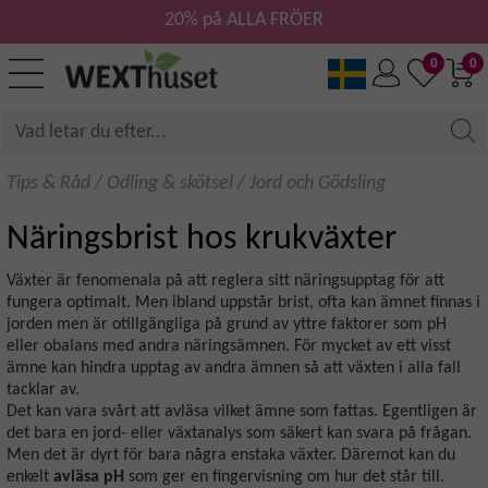
20% på ALLA FRÖER
0
0
Tips & Råd
/
Odling & skötsel
/
Jord och Gödsling
Näringsbrist hos krukväxter
Växter är fenomenala på att reglera sitt näringsupptag för att
fungera optimalt. Men ibland uppstår brist, ofta kan ämnet finnas i
jorden men är otillgängliga på grund av yttre faktorer som pH
eller obalans med andra näringsämnen. För mycket av ett visst
ämne kan hindra upptag av andra ämnen så att växten i alla fall
tacklar av.
Det kan vara svårt att avläsa vilket ämne som fattas. Egentligen är
det bara en jord- eller växtanalys som säkert kan svara på frågan.
Men det är dyrt för bara några enstaka växter. Däremot kan du
enkelt
avläsa pH
som ger en fingervisning om hur det står till.