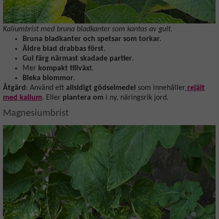
Kaliumbrist med bruna bladkanter som kantas av gult.
Bruna bladkanter och spetsar som torkar.
Äldre blad drabbas först
.
Gul färg närmast skadade partier
.
Mer
kompakt tillväx
t.
Bleka blommor
.
Åtgärd
: Använd ett
allsidigt gödselmedel
som innehåller
rejält
med kalium
. Eller
plantera om
i ny, näringsrik jord.
Magnesiumbrist