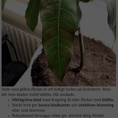
Stråk med glålila fläckar är ett tydligt tecken på fosforbrist. Iblan
blir hela bladen mörkt blålila. Här avokado.
Mörkgröna blad
med dragning åt eller fläckar med
blålila
.
Starkt brist ger
bruna bladkanter
och
utebliven blomning
eller små blommor.
Rotsystemet försvagas vilket ger allmänt dålig tillväxt.