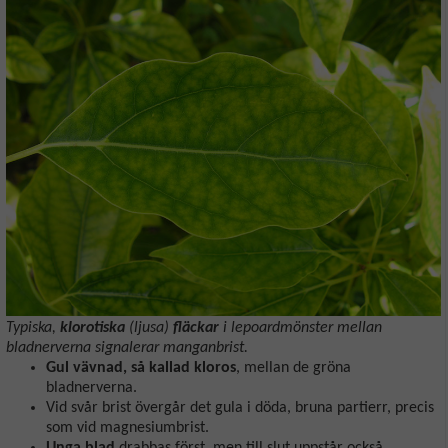
Typiska,
klorotiska
(ljusa)
fläckar
i lepoardmönster mellan
bladnerverna signalerar manganbrist.
Gul vävnad, så kallad kloros
, mellan de gröna
bladnerverna.
Vid svår brist övergår det gula i döda, bruna partierr, precis
som vid magnesiumbrist.