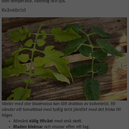
som temperatur, vattning och ljus.
Kvävebrist
Växter med stor bladmassa kan lätt drabbas av kvävebrist, till
vänster ett tomatblad med tydlig brist jämfört med det friska till
höger.
Allmänt
dålig tillväxt
med små skott.
Bladen bleknar
och vissnar efter ett tag.