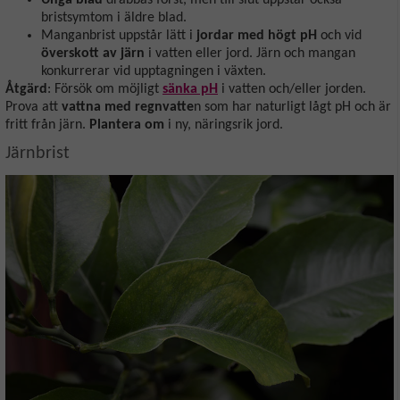
Unga blad
drabbas först, men till slut uppstår också
bristsymtom i äldre blad.
Manganbrist uppstår lätt i
jordar
med högt pH
och vid
överskott av järn
i vatten eller jord. Järn och mangan
konkurrerar vid upptagningen i växten.
Åtgärd
: Försök om möjligt
sänka pH
i vatten och/eller jorden.
Prova att
vattna med regnvatte
n som har naturligt lågt pH och är
fritt från järn.
Plantera om
i ny, näringsrik jord.
Järnbrist