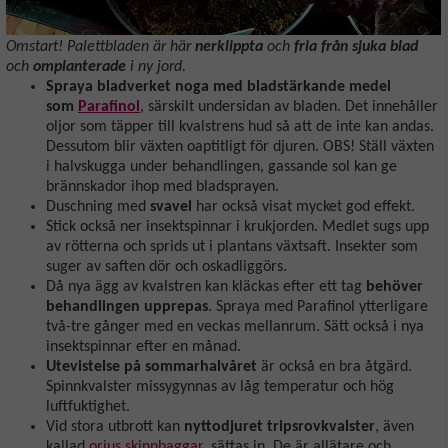
Omstart! Palettbladen är här
nerklippta
och
fria
från sjuka blad
och
omplanterade
i ny jord.
Spraya bladverket noga med bladstärkande medel
som
Parafinol
, särskilt undersidan av bladen. Det innehåller
oljor som täpper till kvalstrens hud så att de inte kan andas.
Dessutom blir växten oaptitligt för djuren. OBS! Ställ växten
i halvskugga under behandlingen, gassande sol kan ge
brännskador ihop med bladsprayen.
Duschning med
svavel
har också visat mycket god effekt.
Stick också ner insektspinnar i krukjorden. Medlet sugs upp
av rötterna och sprids ut i plantans växtsaft. Insekter som
suger av saften dör och oskadliggörs.
Då nya ägg av kvalstren kan kläckas efter ett tag
behöver
behandlingen upprepas
. Spraya med Parafinol ytterligare
två-tre gånger med en veckas mellanrum. Sätt också i nya
insektspinnar efter en månad.
Utevistelse på sommarhalvåret
är också en bra åtgärd.
Spinnkvalster missygynnas av låg temperatur och hög
luftfuktighet.
Vid stora utbrott kan
nyttodjuret tripsrovkvalster
, även
kallad
orius skinnbaggar
, sättas in. De är allätare och