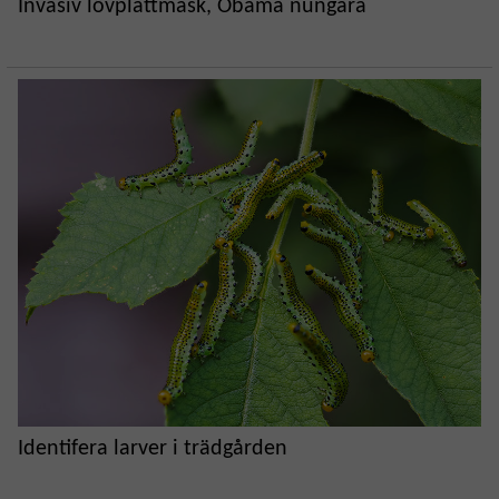
Invasiv lövplattmask, Obama nungara
Identifera larver i trädgården