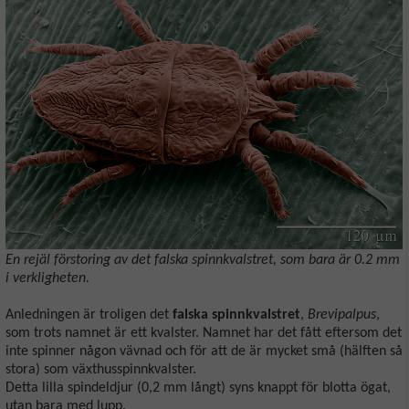
En rejäl förstoring av det falska spinnkvalstret, som bara är 0.2 mm
i verkligheten.
Anledningen är troligen det
falska spinnkvalstret
,
Brevipalpus
,
som trots namnet är ett kvalster. Namnet har det fått eftersom det
inte spinner någon vävnad och för att de är mycket små (hälften så
stora) som växthusspinnkvalster.
Detta lilla spindeldjur (0,2 mm långt) syns knappt för blotta ögat,
utan bara med lupp.