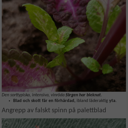
Den sorttypiska, intensiva, vinröda
färgen har bleknat
.
Blad och skott får en förhårdad,
ibland läderaktig
yta
.
Angrepp av falskt spinn på palettblad