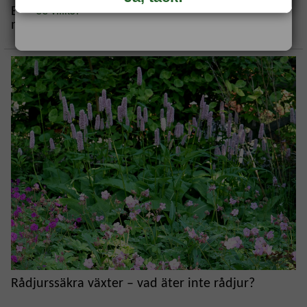
Bekämpa sniglar – 10 effektiva tips mot
*Se villkor
mördarsnigel
Rådjurssäkra växter – vad äter inte rådjur?