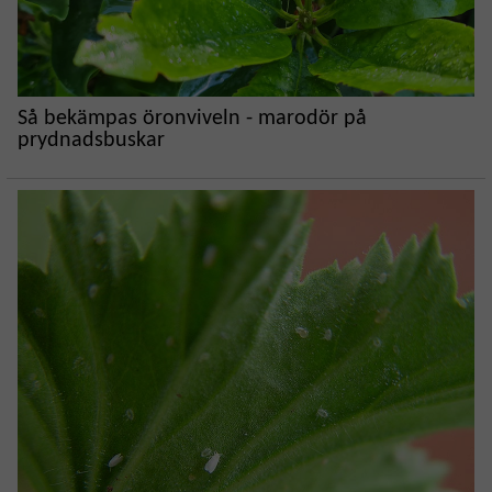
Så bekämpas öronviveln - marodör på
prydnadsbuskar