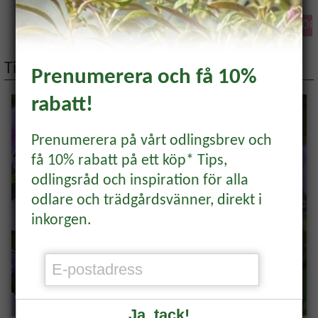
KÖP
KÖP
KÖP
Bli medlem och få 10% på
ditt första köp! *
Tips på artiklar
Prenumerera och få 10%
rabatt!
Samla bonus, få unika erbjudanden och
inspiration direkt till din mail.
Prenumerera på vårt odlingsbrev och
få 10% rabatt på ett köp* Tips,
BLI MEDLEM
odlingsråd och inspiration för alla
odlare och trädgårdsvänner, direkt i
Rabattkoden hittar du i mejlet du får som
inkorgen.
bekräftelse på ditt medlemskap.
Redan medlem?
Logga in
för att se
veckans erbjudande.
Ja, tack!