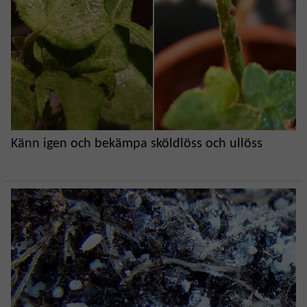
Känn igen och bekämpa sköldlöss och ullöss