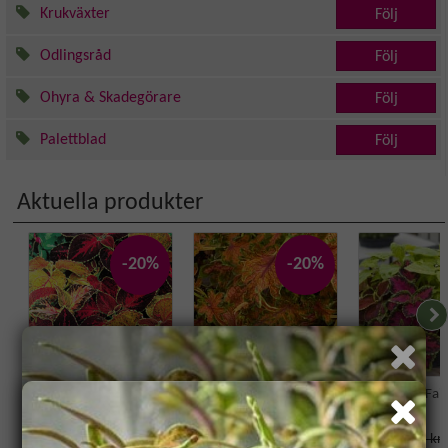
Krukväxter
Följ
Odlingsråd
Följ
Ohyra & Skadegörare
Följ
Palettblad
Följ
Aktuella produkter
-20%
-20%
Palettblad 'Flame
Palettblad 'Colocha
Palettblad 'Fai
Dancers'
Scarlet'
44 kr
59 kr
39 kr
35.20
47.20
31.20