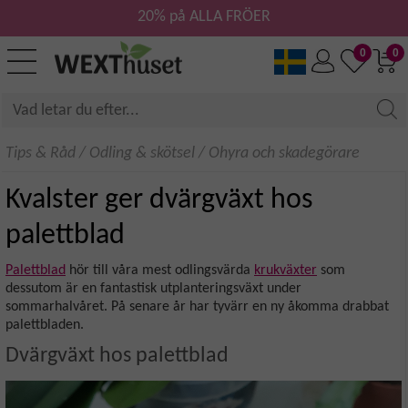
20% på ALLA FRÖER
0
0
Tips & Råd
/
Odling & skötsel
/
Ohyra och skadegörare
Kvalster ger dvärgväxt hos
palettblad
Palettblad
hör till våra mest odlingsvärda
krukväxter
som
dessutom är en fantastisk utplanteringsväxt under
sommarhalvåret. På senare år har tyvärr en ny åkomma drabbat
palettbladen.
Dvärgväxt hos palettblad