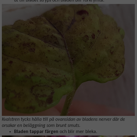
ut till bladet stryps och bladen blir förkrymta.
Kvalstren tycks hålla till på ovansidan av bladens nerver där de
orsakar en beläggning som brunt smuts.
Bladen tappar färgen
och blir mer bleka.