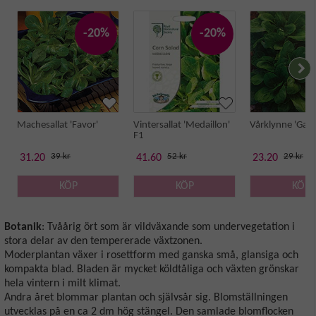
-20%
-20%
Machesallat 'Favor'
Vintersallat 'Medaillon'
Vårklynne 'Gala
F1
39 kr
52 kr
29 kr
31.20
41.60
23.20
KÖP
KÖP
KÖP
Botanik
: Tvåårig ört som är vildväxande som undervegetation i
stora delar av den tempererade växtzonen.
Moderplantan växer i rosettform med ganska små, glansiga och
kompakta blad. Bladen är mycket köldtåliga och växten grönskar
hela vintern i milt klimat.
Andra året blommar plantan och självsår sig. Blomställningen
utvecklas på en ca 2 dm hög stängel. Den samlade blomflocken