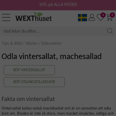
20% på ALLA FRÖER
0
0
Tips & Råd
/
Växter
/
Köksväxter
Odla vintersallat, machesallad
KÖP VINTERSALLAT
KÖP ODLINGSTILLBEHÖR
Fakta om vintersallat
Vintersallat kallas också machêsallat och är en sensation att odla
året om. Bladen är inte så stora, men mycket smakrika, nötiga och