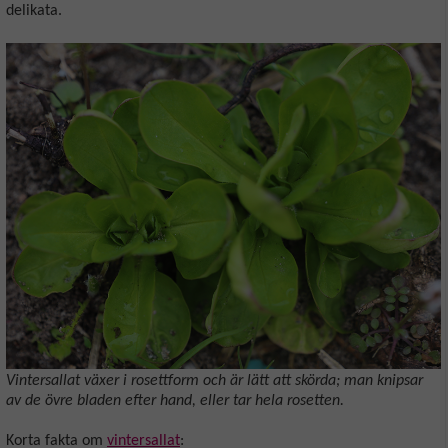
delikata.
Vintersallat växer i rosettform och är lätt att skörda; man knipsar
av de övre bladen efter hand, eller tar hela rosetten.
Korta fakta om
vintersallat
: