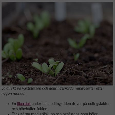
Så direkt på växtplatsen och gallringsskörda minirosetter efter
någon månad.
En
fiberduk
under hela odlingstiden driver på odlingstakten
och bibehåller fukten.
Täck gärna med gräsklipp och ogräsrens, som höjer