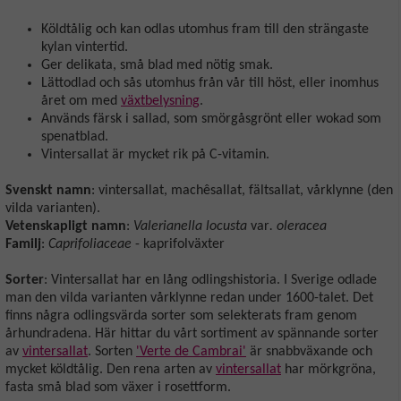
Köldtålig och kan odlas utomhus fram till den strängaste
kylan vintertid.
Ger delikata, små blad med nötig smak.
Lättodlad och sås utomhus från vår till höst, eller inomhus
året om med
växtbelysning
.
Används färsk i sallad, som smörgåsgrönt eller wokad som
spenatblad.
Vintersallat är mycket rik på C-vitamin.
Svenskt namn
: vintersallat, machêsallat, fältsallat, vårklynne (den
vilda varianten).
Vetenskapligt namn
:
Valerianella locusta
var
. oleracea
Familj
:
Caprifoliaceae
- kaprifolväxter
Sorter
: Vintersallat har en lång odlingshistoria. I Sverige odlade
man den vilda varianten vårklynne redan under 1600-talet. Det
finns några odlingsvärda sorter som selekterats fram genom
århundradena. Här hittar du vårt sortiment av spännande sorter
av
vintersallat
. Sorten
'Verte de Cambrai'
är snabbväxande och
mycket köldtålig. Den rena arten av
vintersallat
har mörkgröna,
fasta små blad som växer i rosettform.