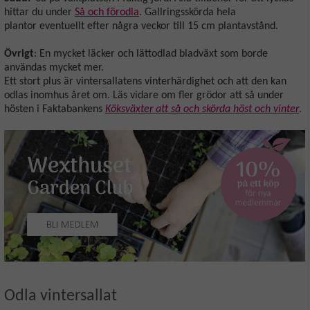
hittar du under
Så och förodla
. Gallringsskörda hela
plantor eventuellt efter några veckor till 15 cm plantavstånd.
Övrigt
: En mycket läcker och lättodlad bladväxt som borde
användas mycket mer.
Ett stort plus är vintersallatens vinterhärdighet och att den kan
odlas inomhus året om. Läs vidare om fler grödor att så under
hösten i Faktabankens
Köksväxter att så och skörda höst och vinter
.
Odla vintersallat