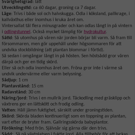
Svårighetsgrad
: lätt
Utvecklingstid
: ca 60 dagar, groning ca 7 dagar.
Läge
: Trivs i både sol och halvskugga. Odla i köksland, pallkrage, i
kallväxthus eller inomhus i kruka året om.
Vintersallat tål flera minusgrader och kan odlas långt in på vintern
i
odlingstunnel
. Också mycket lämplig för
hydrokultur
.
Såtid
: Så utomhus på våren när jorden börjar bli varm. Så fram till
försommaren, men gör uppehåll under högsommaren för att
undvika stockbildning (att plantan blommar i förtid).
Så sedan i omgångar långt in på hösten. Sen höstsådd gror våren
därpå och ger en tidig skörd.
Eller så och odla inomhus året om. Fröna gror inte i värme så
undvik undervärme eller varm belysning.
Sådjup
: 1 cm
Plantavstånd
: 15 cm
Radavstånd
: 30 cm
Näring/jord
: Trivs i en mullrik jord. Täckodling med gräsklipp och
växtrens ger en lättskött och frodig odling.
Vatten
: Håll jämn fuktighet, särskilt under groningstiden.
Skörd
: Skörda bladen kontinuerligt som en toppning av plantan,
vart efter de bryter fram. Gallringsskörda babyplantor.
Förökning
: Med frön. Självsår sig gärna där den trivs.
Sådd:
Så på växtplatsen i fuktig jord. Alla tillbehör för att lyckas