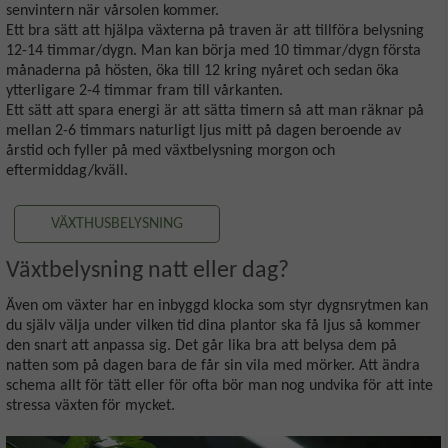
senvintern när vårsolen kommer.
Ett bra sätt att hjälpa växterna på traven är att tillföra belysning
12-14 timmar/dygn. Man kan börja med 10 timmar/dygn första
månaderna på hösten, öka till 12 kring nyåret och sedan öka
ytterligare 2-4 timmar fram till vårkanten.
Ett sätt att spara energi är att sätta timern så att man räknar på
mellan 2-6 timmars naturligt ljus mitt på dagen beroende av
årstid och fyller på med växtbelysning morgon och
eftermiddag/kväll.
VÄXTHUSBELYSNING
Växtbelysning natt eller dag?
Även om växter har en inbyggd klocka som styr dygnsrytmen kan
du själv välja under vilken tid dina plantor ska få ljus så kommer
den snart att anpassa sig. Det går lika bra att belysa dem på
natten som på dagen bara de får sin vila med mörker. Att ändra
schema allt för tätt eller för ofta bör man nog undvika för att inte
stressa växten för mycket.