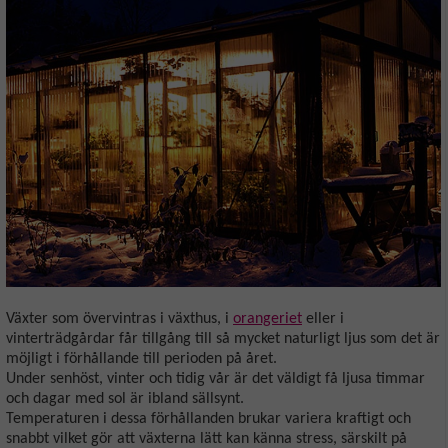
Växter som övervintras i växthus, i
orangeriet
eller i
vinterträdgårdar får tillgång till så mycket naturligt ljus som det är
möjligt i förhållande till perioden på året.
Under senhöst, vinter och tidig vår är det väldigt få ljusa timmar
och dagar med sol är ibland sällsynt.
Temperaturen i dessa förhållanden brukar variera kraftigt och
snabbt vilket gör att växterna lätt kan känna stress, särskilt på