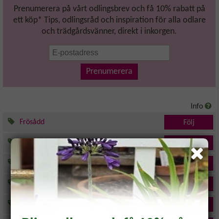
Prenumerera på vårt odlingsbrev och få 10% rabatt på
ett köp* Tips, odlingsråd och inspiration för alla odlare
och trädgårdsvänner, direkt i inkorgen.
Prenumerera
Info
Frösådd
Följ
Inomhusodling
Följ
Krukväxter
Följ
Sticklingar
Följ
Växtbelysning
Följ