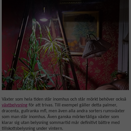
Växter som hela tiden står inomhus och står mörkt behöver också
växtbelysning
för att trivas. Till exempel gäller detta palmer,
dracenta, gullranka mfl, men även alla andra sorters rumsväxter
som man står inomhus. Även ganska mörkertåliga växter som
klarar sig utan belysning sommartid mår definitivt bättre med
tillskottsbelysning under vintern.