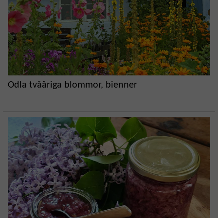
Odla tvååriga blommor, bienner