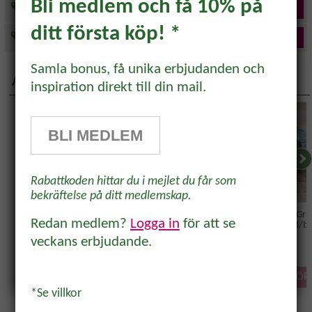
Bli medlem och få 10% på
Växthus
Följ
ditt första köp! *
Övervintring
Följ
Prenumerera och få 10%
rabatt!
Samla bonus, få unika erbjudanden och
Aktuella produkter
inspiration direkt till din mail.
Prenumerera på vårt odlingsbrev och
få 10% rabatt på ett köp* Tips,
BLI MEDLEM
odlingsråd och inspiration för alla
odlare och trädgårdsvänner, direkt i
Rabattkoden hittar du i mejlet du får som
inkorgen.
bekräftelse på ditt medlemskap.
LED Growboard 150w
LED Growboard 600W
LED-lampa Gr
Redan medlem?
Logga in
för att se
4W E14 röd/bl
veckans erbjudande.
3945 kr
10749 kr
255 kr
Ja, tack!
KÖP
KÖP
KÖP
*Se villkor