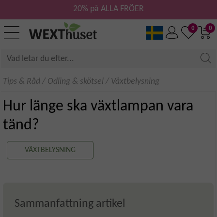
20% på ALLA FRÖER
0
0
Tips & Råd
/
Odling & skötsel
/
Växtbelysning
Hur länge ska växtlampan vara
tänd?
VÄXTBELYSNING
Sammanfattning artikel