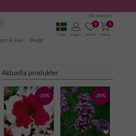
Bli medlem
0
0
Sverige
Logga in
Favoriter
Varukorg
ågor & Svar
Blogg
Aktuella produkter
-20%
-20%