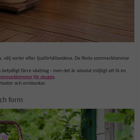
ta, välj sorter efter ljusförhållandena. De flesta sommarblommor
betydligt färre växtslag - men det är aboslut möjligt att få en
ommarblommor för skugga
.
 hostor och ormbunkar.
ch form