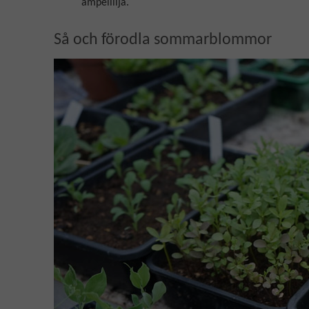
ampellilja.
Så och förodla sommarblommor