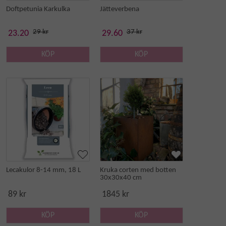
Doftpetunia Karkulka
Jätteverbena
29 kr
37 kr
23.20
29.60
KÖP
KÖP
Lecakulor 8-14 mm, 18 L
Kruka corten med botten
30x30x40 cm
89 kr
1845 kr
KÖP
KÖP