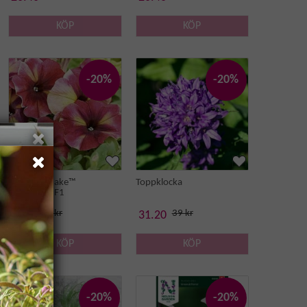
KÖP
KÖP
-20%
-20%
Petunia 'Shake™
Toppklocka
Raspberry' F1
55 kr
39 kr
44 kr
31.20
KÖP
KÖP
-20%
-20%