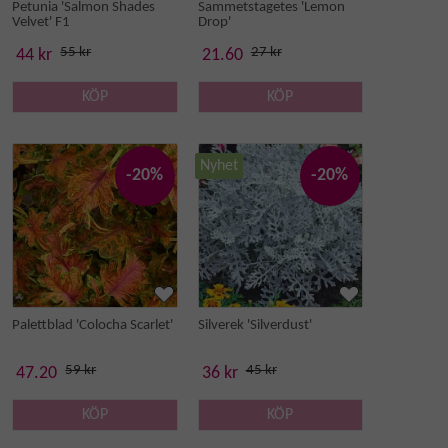
Petunia 'Salmon Shades
Sammetstagetes 'Lemon
Velvet' F1
Drop'
55 kr
27 kr
44 kr
21.60
KÖP
KÖP
Nyhet
-20%
-20%
Palettblad 'Colocha Scarlet'
Silverek 'Silverdust'
59 kr
45 kr
47.20
36 kr
KÖP
KÖP