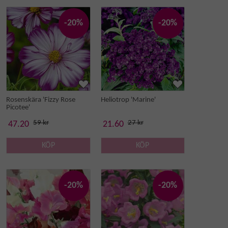
-20%
-20%
Rosenskära 'Fizzy Rose
Heliotrop 'Marine'
Picotee'
59 kr
27 kr
47.20
21.60
KÖP
KÖP
-20%
-20%