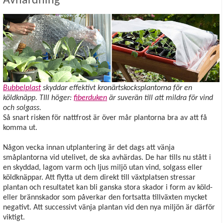
Avhärdning
Bubbelplast
skyddar effektivt kronärtskocksplantorna för en
köldknäpp. TIll höger:
fiberduken
är suverän till att mildra för vind
och solgass.
Så snart risken för nattfrost är över mår plantorna bra av att få
komma ut.
Någon vecka innan utplantering är det dags att vänja
småplantorna vid utelivet, de ska avhärdas. De har tills nu stått i
en skyddad, lagom varm och ljus miljö utan vind, solgass eller
köldknäppar. Att flytta ut dem direkt till växtplatsen stressar
plantan och resultatet kan bli ganska stora skador i form av köld-
eller brännskador som påverkar den fortsatta tillväxten mycket
negativt. Att successivt vänja plantan vid den nya miljön är därför
viktigt.