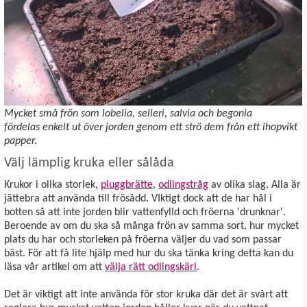
Mycket små frön som lobelia, selleri, salvia och begonia
fördelas enkelt ut över jorden genom ett strö dem från ett ihopvikt
papper.
Välj lämplig kruka eller sålåda
Krukor i olika storlek,
pluggbrätte
,
odlingstråg
av olika slag. Alla är
jättebra att använda till frösådd. VIktigt dock att de har hål i
botten så att inte jorden blir vattenfylld och fröerna 'drunknar'.
Beroende av om du ska så många frön av samma sort, hur mycket
plats du har och storleken på fröerna väljer du vad som passar
bäst. För att få lite hjälp med hur du ska tänka kring detta kan du
läsa vår artikel om att
välja rätt odlingskärl
.
Det är viktigt att inte använda för stor kruka där det är svårt att