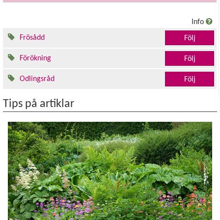
Info
Frösådd
Följ
Förökning
Följ
Odlingsråd
Följ
Tips på artiklar