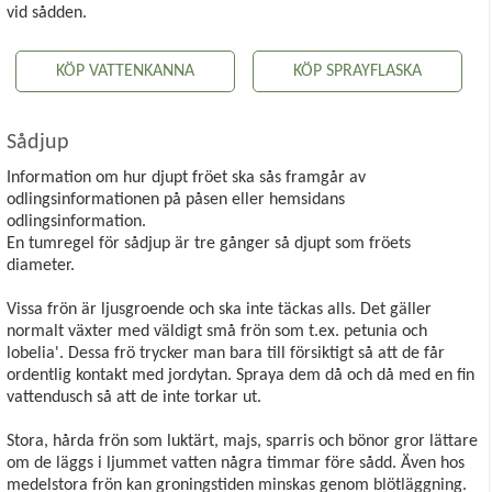
vid sådden.
KÖP VATTENKANNA
KÖP SPRAYFLASKA
Sådjup
Information om hur djupt fröet ska sås framgår av
odlingsinformationen på påsen eller hemsidans
odlingsinformation.
En tumregel för sådjup är tre gånger så djupt som fröets
diameter.
Vissa frön är ljusgroende och ska inte täckas alls. Det gäller
normalt växter med väldigt små frön som t.ex. petunia och
lobelia'. Dessa frö trycker man bara till försiktigt så att de får
ordentlig kontakt med jordytan. Spraya dem då och då med en fin
vattendusch så att de inte torkar ut.
Stora, hårda frön som luktärt, majs, sparris och bönor gror lättare
om de läggs i ljummet vatten några timmar före sådd. Även hos
medelstora frön kan groningstiden minskas genom blötläggning.