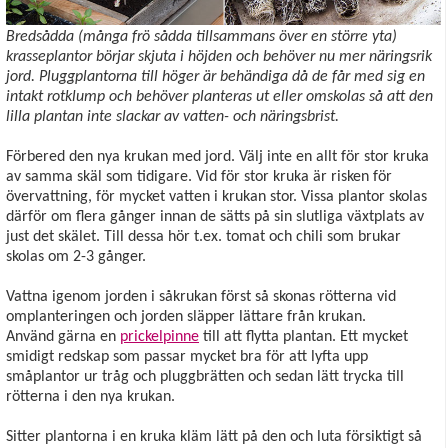
Bredsådda (många frö sådda tillsammans över en större yta)
krasseplantor börjar skjuta i höjden och behöver nu mer näringsrik
jord. Pluggplantorna till höger är behändiga då de får med sig en
intakt rotklump och behöver planteras ut eller omskolas så att den
lilla plantan inte slackar av vatten- och näringsbrist.
Förbered den nya krukan med jord. Välj inte en allt för stor kruka
av samma skäl som tidigare. Vid för stor kruka är risken för
övervattning, för mycket vatten i krukan stor. Vissa plantor skolas
därför om flera gånger innan de sätts på sin slutliga växtplats av
just det skälet. Till dessa hör t.ex. tomat och chili som brukar
skolas om 2-3 gånger.
Vattna igenom jorden i såkrukan först så skonas rötterna vid
omplanteringen och jorden släpper lättare från krukan.
Använd gärna en
prickelpinne
till att flytta plantan. Ett mycket
smidigt redskap som passar mycket bra för att lyfta upp
småplantor ur tråg och pluggbrätten och sedan lätt trycka till
rötterna i den nya krukan.
Sitter plantorna i en kruka kläm lätt på den och luta försiktigt så