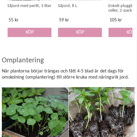
Såjord med perlit, 3 liter
Såjord, 8 L
Enkelt pluggbrä
celler, 2-pack
55 kr
59 kr
105 kr
KÖP
KÖP
KÖP
Omplantering
När plantorna börjar trängas och fått 4-5 blad är det dags för
omskolning (omplantering) till större kruka med näringsrik jord.