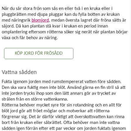
När du sår stora frön som sås en eller två i en kruka eller i
pluggbrätten med djupa pluggar kan du fylla botten av krukan
med näringsrik
blomjord
, medan översta lagret där fröna sätts är
såjord. Då kan plantan stå kvar i krukan en period innan
omplantering eftersom rötterna söker sig neråt när plantan börjar
växa och får behov av näring.
KÖP JORD FÖR FRÖSÅDD
Vattna sådden
Fukta igenom jorden med rumstempererat vatten före sådden.
Den ska vara fuktig men inte blöt. Använd gärna en fin stril så att
inte jorden trycks ihop som den lätt annars gör av trycket av
strålen från en större vattenkanna.
Rötterna behöver mycket syre för sin rotandning och en allt för
blöt jord gör att fröet möglar och motverkar att rötterna
förgrenar sig. Det är därför viktigt att överskottsvatten kan rinna
bort från krukan eller såbrättet. Ofta behöver man inte vattna
sådden igen förrän efter ett par veckor om jorden fuktats igenom