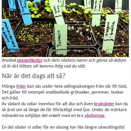
Använd
plantetiketter
och skriv växtens namn och gärna så-datum
så är det lättare att komma ihåg vad du sått.
När är det dags att så?
Många
fröer
kan sås under hela odlingssäsongen från vår till höst.
Det gäller till exempel snabbodlade grönsaker, perenner, buskar
och träd.
Av sådant du odlar inomhus för att äta och även
krukväxter
kan du
så året om så länge de får tillräckligt med ljus. Under de mörkare
månaderna avhjälps det enkelt med en bra
växtlampa
.
En del växter vi odlar för en säsong har lite längre utvecklingstid