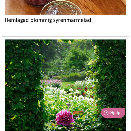
Hemlagad blommig syrenmarmelad