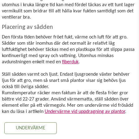
utomhus i kruka längre tid kan med fördel täckas av ett tunt lager
vermikulit som bridrar till att hålla kvar fukten samtidigt som det
ventilerar bra.
Placering av sådden
Den första tiden behöver fröet fukt, värme och luft för att gro.
Sådder som står inomhus där det normalt är relativt låg
luftfuktighet behöver täckas med en plastkupa för att slippa passa
kontinuerligt med spray och vattning. Utomhus minskas
avdunstningen enkelt med en
fiberduk
.
Ställ sådden varmt och ljust. Endast ljusgroende växter behöver
ljus för att gro, men så snart små plantor visar sig behövs ljus
också till övriga sådder.
Rumstemperatur räcker men faktum är att de flesta fröer gror
bättre vid 22-27 grader. Använd värmematta, ställ sådden över
element eller på ett värmegolv. Mer om undervärme vid frösådd
kan du läsa i artikeln
Undervärme vid uppdragning av plantor
.
UNDERVÄRME