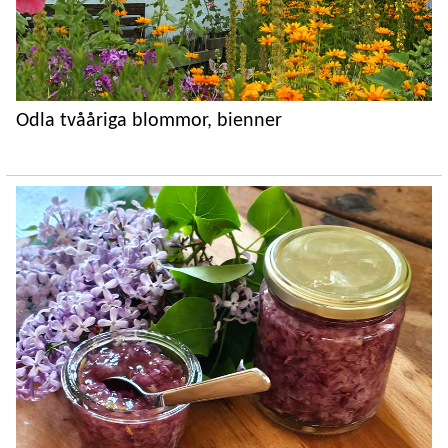
Odla tvååriga blommor, bienner