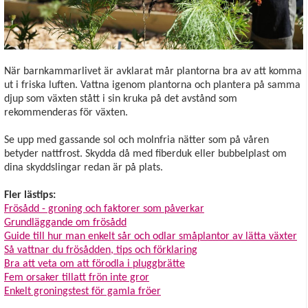
När barnkammarlivet är avklarat mår plantorna bra av att komma
ut i friska luften. Vattna igenom plantorna och plantera på samma
djup som växten stått i sin kruka på det avstånd som
rekommenderas för växten.
Se upp med gassande sol och molnfria nätter som på våren
betyder nattfrost. Skydda då med fiberduk eller bubbelplast om
dina skyddslingar redan är på plats.
Fler lästips:
Frösådd - groning och faktorer som påverkar
Grundläggande om frösådd
Guide till hur man enkelt sår och odlar småplantor av lätta växter
Så vattnar du frösådden, tips och förklaring
Bra att veta om att förodla i pluggbrätte
Fem orsaker tillatt frön inte gror
Enkelt groningstest för gamla fröer