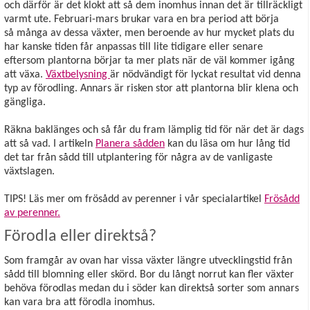
och därför är det klokt att så dem inomhus innan det är tillräckligt
varmt ute. Februari-mars brukar vara en bra period att börja
så många av dessa växter, men beroende av hur mycket plats du
har kanske tiden får anpassas till lite tidigare eller senare
eftersom plantorna börjar ta mer plats när de väl kommer igång
att växa.
Växtbelysning
är nödvändigt för lyckat resultat vid denna
typ av förodling. Annars är risken stor att plantorna blir klena och
gängliga.
Räkna baklänges och så får du fram lämplig tid för när det är dags
att så vad. I artikeln
Planera sådden
kan du läsa om hur lång tid
det tar från sådd till utplantering för några av de vanligaste
växtslagen.
TIPS! Läs mer om frösådd av perenner i vår specialartikel
Frösådd
av perenner.
Förodla eller direktså?
Som framgår av ovan har vissa växter längre utvecklingstid från
sådd till blomning eller skörd. Bor du långt norrut kan fler växter
behöva förodlas medan du i söder kan direktså sorter som annars
kan vara bra att förodla inomhus.