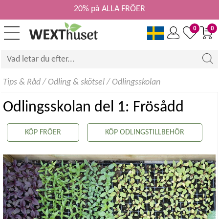
20% på ALLA FRÖER
0
0
Tips & Råd
/
Odling & skötsel
/
Odlingsskolan
Odlingsskolan del 1: Frösådd
KÖP FRÖER
KÖP ODLINGSTILLBEHÖR