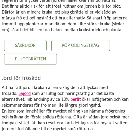
reglera hur mycket vatten jorden håller kvar när du vattnat.
Det finns alltid risk för att fröet ruttnar om jorden blir för blöt.
Därför är en mindre kruka, ett pluggbrätte eller vid sådd av
många frö ett odlingstråd ett bra alternativ. Så snart fröplantorna
kommit upp planterar man då om dem i lite större kruka (skolar
om) så att det blir en bra balans mellan krukstorlek och planta.
SÅKRUKOR
KÖP ODLINGSTRÅG
PLUGGBRÄTTEN
Jord för frösådd
Att ha rätt jord i krukan är en viktig del i att lyckas med
frösådd.
Såjord
som är luftig och näringsfattig är det bästa
alternativet. Inblandning av ca 10%
perlit
ökar luftigheten och kan
rekommenderas för frö med lite längre groningstid.
En jord som innehåller för mycket näring kan hämma frögroning
och bränna de första späda rötterna. Ofta är sådan jord också mer
kompakt vilket lätt kan resultera i att det lagras för mycket vatten i
jorden i förhållande till de mycket små rötterna.